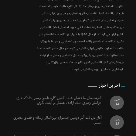
مقارن با استقلال جمهوری های مشترک المنافع فعالیت خود را ادامه داد.
همچنین اقتصاد آسیا با تاسیس دفتر رسانه ای در جمهوری ترکمنستان
خبرها و تحلیل های اقتصادی گردآوری شده از این جمهوریها را منتشر
نموده که به دلیل فقدان اطلاعات کافی مورد استقبال فعالان اقتصادی
کشور قرار می گرفت . از سال 1380 با تمرکز بر اقتصاد منطقه نام این
نشریه به اقتصاد آسیا تغییر یافته که به صورت تحلیلی و عمدتا با رویکرد
مناسبات تجارت خارجی ایران منتشر می گردد .در حال حاضر اقتصاد آسیا
تحت نظارت هیات تحریریه با رویکرد تحلیل اقتصادی و چشم انداز آینده
بر بخش های کلان اقتصادی کشور نظیر صنعت ، معدن ، بازرگانی ،
گردشگری ، مسکن و بورس منتشر می شود .
آخرین اخبار
کارشناسان ساختمان جدید کانون کارشناسان رسمی دادگستری
7 ماه
خراسان رضوی؛ نماد اراده ، همدلی و آینده نگری
قبل
آغاز دریافت آثار دومین جشنواره بین‌المللی رسانه و فضای مجازی
8 ماه
سلمان
قبل