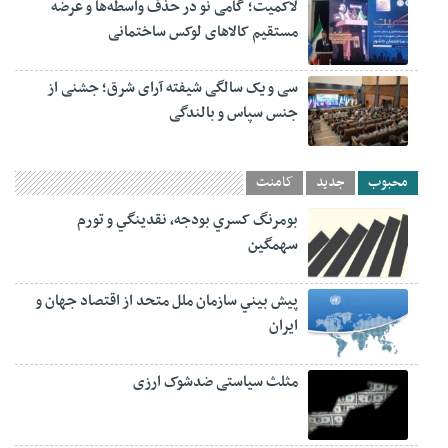
لاکمیت؛ گامی نو در حذف واسطه‌ها و عرضه
مستقیم کالاهای لوکس ساختمانی
سی و یک سالگی شیفته آرای شرق؛ جشنی از
جنس سپاس و بالندگی
محبوب
جدید
کامنت
بومرنگ کسري بودجه، نقدينگي و تورم
سهمگين
پيش‏ بيني سازمان ملل متحد از اقتصاد جهان و
ايران
مثلث سیاستی ضدشوک ارزی