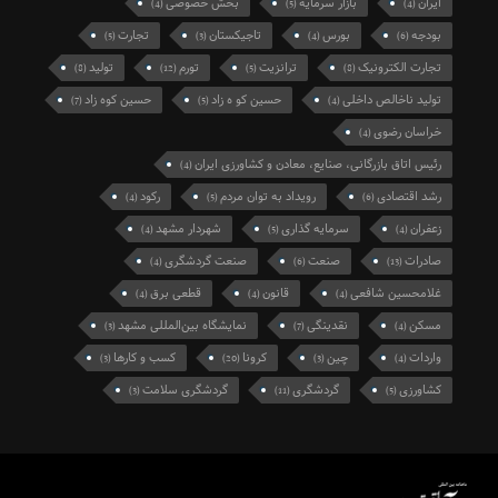
ایران
بازار سرمایه
بخش خصوصی
(4)
(5)
(4)
بودجه
بورس
تاجیکستان
تجارت
(5)
(3)
(4)
(6)
تجارت الکترونیک
ترانزیت
تورم
تولید
(8)
(12)
(5)
(8)
تولید ناخالص داخلی
حسین کو ه زاد
حسین کوه زاد
(7)
(5)
(4)
خراسان رضوی
(4)
رئیس اتاق بازرگانی، صنایع، معادن و کشاورزی ایران
(4)
رشد اقتصادی
رویداد به توان مردم
رکود
(4)
(5)
(6)
زعفران
سرمایه گذاری
شهردار مشهد
(4)
(5)
(4)
صادرات
صنعت
صنعت گردشگری
(4)
(6)
(13)
غلامحسین شافعی
قانون
قطعی برق
(4)
(4)
(4)
مسکن
نقدینگی
نمایشگاه بین‌المللی مشهد
(3)
(7)
(4)
واردات
چین
کرونا
کسب و کارها
(3)
(20)
(3)
(4)
کشاورزی
گردشگری
گردشگری سلامت
(3)
(11)
(5)