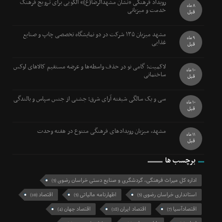
رویداد فرهنگی «نشان مشهدالرضا(ع)» الگویی برای ترویج فرهنگ
8 ماه
خدمت و میزبانی
قبل
مشهد میزبان ۱۳۵ شرکت در دو نمایشگاه تخصصی چاپ و صنایع
9 ماه
غذایی
قبل
لاکمیت؛ گامی نو در حذف واسطه‌ها و عرضه مستقیم کالاهای لوکس
10 ماه
ساختمانی
قبل
سی و یک سالگی شیفته آرای شرق؛ جشنی از جنس سپاس و بالندگی
10 ماه
قبل
مشهد، میزبان رویدادهای فرهنگی متنوع در هفته وحدت
11 ماه
قبل
برچسب ها
اداره کل میراث فرهنگی، گردشگری و صنایع دستی خراسان رضوی
(3)
استانداری خراسان رضوی
اظهارنامه مالیاتی
اقتصاد
(10)
(5)
(5)
اقتصادآسیا
اقتصاد ایران
اقتصاد جهان
(4)
(18)
(7)