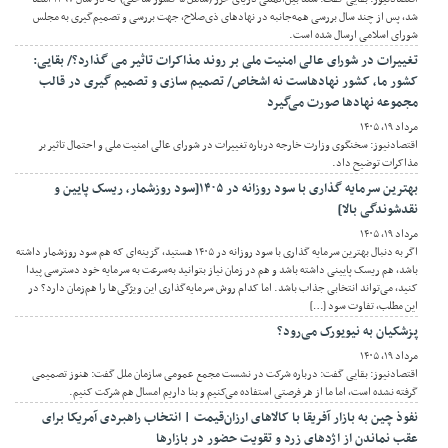
شد، پس از چند سال بررسی همه‌جانبه در نهادهای ذی‌صلاح، جهت بررسی و تصمیم‌گیری به مجلس
شورای اسلامی ارسال شده است.
تغییرات در شورای عالی امنیت ملی بر روند مذاکرات تاثیر می گذارد؟/ بقایی:
کشور ما، کشور نهادهاست نه اشخاص/ تصمیم سازی و تصمیم گیری در قالب
مجموعه نهادها صورت می‌گیرد
مرداد ۱۹, ۱۴۰۵
اقتصادنیوز: سخنگوی وزارت خارجه درباره تغییرات در شورای عالی امنیت ملی و احتمال تاثیر بر
مذاکرات توضیح داد.
بهترین سرمایه گذاری با سود روزانه در ۱۴۰۵[سود روزشمار، ریسک پایین و
نقدشوندگی بالا]
مرداد ۱۹, ۱۴۰۵
اگر به دنبال بهترین سرمایه گذاری با سود روزانه در ۱۴۰۵ هستید، گزینه‌ای که هم سود روزشمار داشته
باشد، هم ریسک پایینی داشته باشد و هم در زمان نیاز بتوانید به‌سرعت به سرمایه خود دسترسی پیدا
کنید، می‌تواند انتخابی جذاب باشد. اما کدام روش سرمایه‌گذاری این ویژگی‌ها را هم‌زمان دارد؟ در
این مطلب، تفاوت سود […]
پزشکیان به نیویورک می‌رود؟
مرداد ۱۹, ۱۴۰۵
اقتصادنیوز: بقایی گفت: درباره شرکت در نشست مجمع عمومی سازمان ملل گفت: هنوز تصمیمی
گرفته نشده است، اما ما از هر فرصتی استفاده می‌کنیم و بنا داریم امسال هم شرکت کنیم.
نفوذ چین به بازار آفریقا با کالاهای ارزان‌قیمت | انتخاب راهبردی آمریکا برای
عقب نماندن از اژدهای زرد و تقویت حضور در بازارها