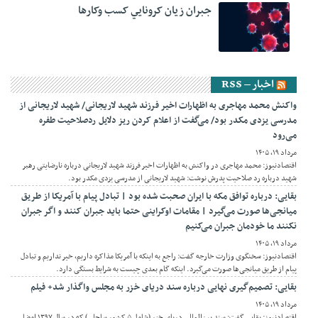
جبران زيان کرونايي کسب وکارها
اخبار – RSS
واکنش محمد مهاجری به اظهارات اخیر فرزند شهید لاریجانی/ شهید لاریجانی از
مدرسی یزدی مکدر بود/ می‌گفت از اعلام کردن ریز دلایل ردصلاحیت طفره
می‌رود
مرداد ۱۹, ۱۴۰۵
اقتصادنیوز: محمد مهاجری در واکنش به اظهارات اخیر فرزند شهید لاریجانی درباره نارضایتی رهبر
شهید درباره رد صلاحیت پدرش نوشت: شهید لاریجانی از مدرسی یزدی مکدر بود.
بقایی: درباره توافق مکه با ایران صحبت شده بود | تبادل پیام با آمریکا از طریق
میانجی‌ها صورت می‌گیرد | مقامات اوکراینی حتما باید جبران کنند و اگر جبران
نکنند ما خودمان جبران می‌کنیم
مرداد ۱۹, ۱۴۰۵
اقتصادنیوز: سخنگوی وزارت خارجه گفت: راجع به اینکه با آمریکا مذاکره داریم، خیر نداریم و تبادل
پیام از طریق میانجی‌ها صورت می‌گیرد. اینکه گام بعدی چیست به شرایط بستگی دارد.
بقایی: تصمیم‌گیری نهایی درباره سند دریای خزر به مجلس واگذار شد+ فیلم
مرداد ۱۹, ۱۴۰۵
اقتصادنیوز: بقایی گفت: سند بین‌المللی دریای خزر (شامل ۵ کشور ساحلی) که در سال ۱۳۹۷ امضا