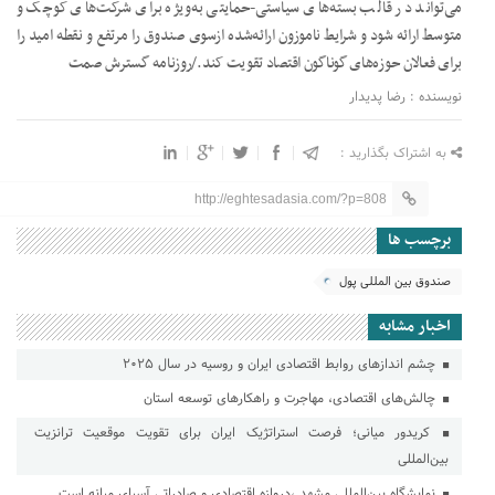
می‌تواند در قالب بسته‌های سیاستی-حمایتی به‌ویژه برای شرکت‌های کوچک و
متوسط ارائه شود و شرایط ناموزون ارائه‌شده ازسوی صندوق را مرتفع و نقطه امید را
برای فعالان حوزه‌های گوناگون اقتصاد تقویت کند./روزنامه گسترش صمت
نویسنده : رضا پدیدار
به اشتراک بگذارید :
http://eghtesadasia.com/?p=808
برچسب ها
صندوق بین المللی پول
اخبار مشابه
چشم اندازهای روابط اقتصادی ایران و روسیه در سال ۲۰۲۵
چالش‌های اقتصادی، مهاجرت و راهکارهای توسعه استان
کریدور میانی؛ فرصت استراتژیک ایران برای تقویت موقعیت ترانزیت
بین‌المللی
نمایشگاه بین‌المللی مشهد ،دروازه اقتصادی و صادراتی آسیای میانه است