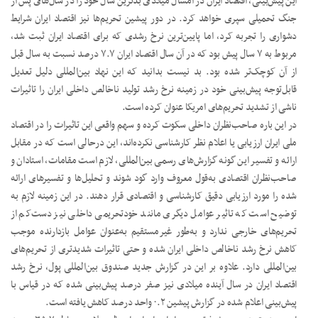
این پیش‌بینی، اقتصاد ایران در امسال میلادی بدترین سال خود را در سال‌های پس از
جنگ تحمیلی سپری خواهد کرد. در دور پیشین تحریم‌ها نیز اقتصاد ایران شرایط
دشواری را تجربه کرد، اما پایین‌ترین نرخ رشدی که برای اقتصاد ایران ثبت شد،
مربوط به ۷ سال پیش بود که در آن سال اقتصاد ایران ۷.۷ درصد نسبت به سال قبل
از آن کوچک‌تر شده بود. بد نیست بدانید که این نهاد بین‌المللی دلیل تعدیل
قابل‌توجه پیش‌بینی خود در زمینه نرخ رشد تولید ناخالص داخلی ایران را تاثیرات
ناشی از تشدید تحریم‌های امریکا عنوان کرده است.
در این باره صاحب‌نظران داخلی سکوت کرده و سهم واقعی این تاثیرات را در اقتصاد
ملی ایران ارزیابی یا اعلام نظر کارشناسی نکرده‌اند، این درحالی است که در مقابل
ارائه و تفسیر این گونه گزارش‌های رسمی بین‌المللی، لازم است مقامات، استادان و
صاحب‌نظران اقتصادی به‌قول معروف وارد گود شوند و تحلیل‌ها و تفسیرهای ارائه
شده را مورد ارزیابی دقیق کارشناسی و اقتصادی قرار دهند. در این زمینه لازم به
توضیح است که تاثیر عوامل دیگری مانند خودتحریمی داخلی نیز دست‌کم از
تحریم‌های خارجی ندارد و به‌طور غیرمستقیم به‌عنوان عوامل بازدارنده موجب
کاهش نرخ رشد ناخالص داخلی ایران شده و حتی تاثیرات شدیدتری از تحریم‌های
بین‌المللی دارد. علاوه بر این در گزارش جدید صندوق بین‌المللی پول، نرخ رشد
اقتصاد ایران در سال آینده میلادی نیز صفر درصد پیش‌بینی شده که در قیاس با
پیش‌بینی اعلام شده در گزارش پیشین ۰.۲ واحد درصد کاهش یافته است.