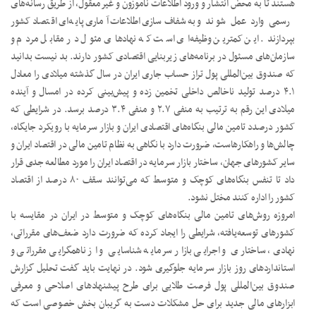
هستند تا به محض انتشار و ورود اطلاعات ناموزون و غیرمعقول، از طریق رسانه‌های
رسمی وارد عمل شوند و به شفاف‌سازی اطلاعات آماری پایه‌ای اقتصاد کشور
بپردازند. این کمترین وظیفه‌ای است که نهادهای مئول در مقابل مردم و
سازمان‌های مسئول در برنامه‌های زیربنایی اقتصادی کشور دارند. بد نیست بدانید
که صندوق بین‌المللی پول تراز حساب جاری ایران در سال گذشته میلادی را معادل
۴.۱ درصد تولید ناخالص داخلی تخمین زده و پیش‌بینی کرده در امسال و آینده
میلادی این رقم به ترتیب به منفی ۲.۷ و منفی ۳.۴ درصد برسد. در شرایطی که
کشور درصدد تامین مالی بنگاه‌های اقتصادی ایران و بازار سرمایه با رویکرد جایگاه،
چالش‌ها و راهکارهاست، ضرورت دارد با نگاهی به نظام تامین مالی در اقتصاد ایران و
سایر کشورهای جهان، ساختار بازار سرمایه در اقتصاد ایران را مورد مطالعه جدی قرار
داد تا تنفس بنگاه‌های کوچک و متوسط که می‌توانند سقف ۸۰ درصد از اقتصاد
کشور را اداره کنند مختل نشود.
امروزه روش‌های تامین مالی بنگاه‌های کوچک و متوسط در ایران در مقایسه با
کشورهای توسعه‌یافته، شرایطی را ایجاد کرده که ضرورت دارد ضعف‌های مقرراتی،
نهادی، ساختاری و اجرایی بازار سرمایه شناسایی و از ناهمگرایی مقرراتی و
استانداردهای روز بازار سرمایه جلوگیری شود. در نهایت باید گفت تحلیل گزارش
صندوق بین‌المللی پول فرصت طلایی برای طرح پیشنهادهای اصلاحی و معرفی
ابزارهای مالی جدید برای حل مشکلات دست به گریبان بخش خصوصی است که