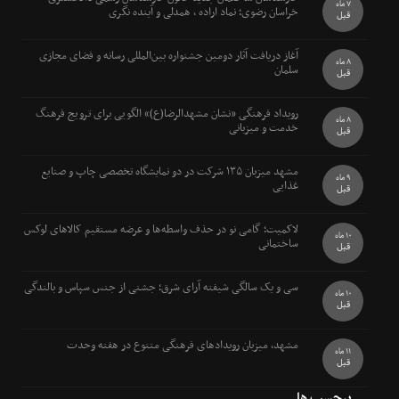
7 ماه
خراسان رضوی؛ نماد اراده ، همدلی و آینده نگری
قبل
آغاز دریافت آثار دومین جشنواره بین‌المللی رسانه و فضای مجازی
8 ماه
سلمان
قبل
رویداد فرهنگی «نشان مشهدالرضا(ع)» الگویی برای ترویج فرهنگ
8 ماه
خدمت و میزبانی
قبل
مشهد میزبان ۱۳۵ شرکت در دو نمایشگاه تخصصی چاپ و صنایع
9 ماه
غذایی
قبل
لاکمیت؛ گامی نو در حذف واسطه‌ها و عرضه مستقیم کالاهای لوکس
10 ماه
ساختمانی
قبل
سی و یک سالگی شیفته آرای شرق؛ جشنی از جنس سپاس و بالندگی
10 ماه
قبل
مشهد، میزبان رویدادهای فرهنگی متنوع در هفته وحدت
11 ماه
قبل
برچسب ها