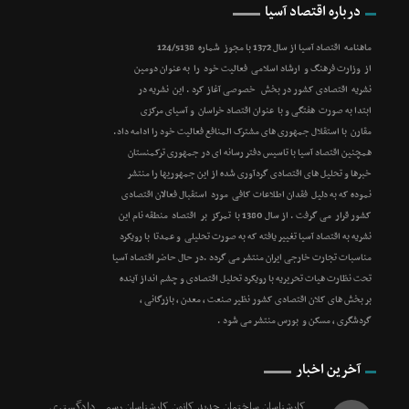
درباره اقتصاد آسیا
ماهنامه اقتصاد آسیا از سال 1372 با مجوز شماره 124/5138
از وزارت فرهنگ و ارشاد اسلامی فعالیت خود را به عنوان دومین
نشریه اقتصادی کشور در بخش خصوصی آغاز کرد . این نشریه در
ابتدا به صورت هفتگی و با عنوان اقتصاد خراسان و آسیای مرکزی
مقارن با استقلال جمهوری های مشترک المنافع فعالیت خود را ادامه داد.
همچنین اقتصاد آسیا با تاسیس دفتر رسانه ای در جمهوری ترکمنستان
خبرها و تحلیل های اقتصادی گردآوری شده از این جمهوریها را منتشر
نموده که به دلیل فقدان اطلاعات کافی مورد استقبال فعالان اقتصادی
کشور قرار می گرفت . از سال 1380 با تمرکز بر اقتصاد منطقه نام این
نشریه به اقتصاد آسیا تغییر یافته که به صورت تحلیلی و عمدتا با رویکرد
مناسبات تجارت خارجی ایران منتشر می گردد .در حال حاضر اقتصاد آسیا
تحت نظارت هیات تحریریه با رویکرد تحلیل اقتصادی و چشم انداز آینده
بر بخش های کلان اقتصادی کشور نظیر صنعت ، معدن ، بازرگانی ،
گردشگری ، مسکن و بورس منتشر می شود .
آخرین اخبار
کارشناسان ساختمان جدید کانون کارشناسان رسمی دادگستری