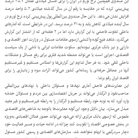
این صندوق همچنین نرخ تورم در ایران را برای امسال میلادی معادل ۳۵.۷ درصد
پیش‌بینی کرده که در مقایسه با رقم آن در سال گذشته میلادی ۵.۲ واحد درصد
افزایش نشان می‌دهد. با این حال صندوق بین‌المللی پول پیش‌بینی کرده نرخ تورم در
سال آینده میلادی کاهش یابد و به ۳۱ درصد برسد. این در شرایطی است که آمارهای
داخلی تفاوت فاحشی با این گزارش دارد اما در ۲ هفته‌ای که از انتشار این گزارش
می‌گذرد، شاهد هیچ‌گونه واکنشی ازسوی مقامات مسئول در وزارت امور اقتصادی و
دارایی و نیز بانک مرکزی نبوده‌ایم. سکوت مقامات ایرانی یا ناشی از یک سیاست
اقتصادی، اجرایی است یا می‌تواند مشغله شدید فکری برای رفع مسائل و مشکلات
داخلی تلقی شود. به هر حال تداوم این گزارش‌ها و انعکاس مستقیم و غیرمستقیم
آنها در محافل حرفه‌ای یا رسانه‌ای کشور می‌تواند اثرات سوء و زیانباری را برای
اقتصاد ایران رقم بزند؛.
این مغایرت‌های فاحش آماری نهادها و مسئولان داخلی با نهادهای بین‌المللی
صاحب‌نفوذ و اثرگذار می‌تواند بر جریان اعتمادسازی بین مردم و مسئولان خدشه
وارد آورد که به نوبه خود رابطه مستقیم و اثرگذار را به رابطه غیرمستقیم و غیرمفید
مبدل می‌سازد. بیان دلایل وجود این‌گونه مغایرت‌ها باتوجه به شاخص‌های اقتصادی
ملموس که ازسوی بانک مرکزی ارائه می‌شود می‌تواند حضور فعالان اقتصادی به‌ویژه
در بخش خصوصی اقتصاد را تقویت کند چراکه در ادامه حیات و مسیر فعالیت خود
دچار سردرگمی یا ابهام نخواهند شد. سازمان‌های اقتصادی و رسمی کشور مسئول