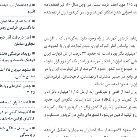
می‌کند که تاکنون و تا پایان سال ۲۰۲۰ چنین توافقنامه‌هایی را در حدود ۲۰۵ مورد امضا کرده است. در اوایل سال‌۱۴۰۰ نیز تفاهم‌نامه
یادداشت/ آب، آینده 
اقلیم
 زمینه اجرایی شدن ابتکار کمربند و راه در کریدور ایران فراهم شده
کارشناسان ساختمان 
دادگستری خراسان رضوی؛ 
آغاز دریافت آثار دوم
ای کریدور کمربند و راه وجود دارد؛ به‌گونه‌ای که با افزایش
مجازی سلمان
ز بود. براساس آمار گمرک ایران، حجم تجارت ایران با کشورهای
هم‌مسیر واقع در ابتکار کمربند و راه در سال ۱۳۹۹ (۲۰۲۰) بیش از ۲۵ میلیارد دلار بوده است که حدود ۳۷‌درصد از کل تجارت ایران
رویداد فرهنگی «نشان
فرهنگ خدمت و میزبان
 در سهم ۳۷‌درصدی تجارت کشورهایی که با ایران در ابتکار کمربند و راه در یک کریدور قرار دارند،
حدود ۲۷‌درصد متعلق به چین و حدود ۹‌درصد متعلق به ترکیه است (در مجموع دو کشور حدود ۳۶‌درصد از کل تجارت با ایران را در
مشهد
ای واقع در مسیر مشترک (ترکمنستان، تاجیکستان، قرقیزستان،
صنایع غذایی
ن را به خود اختصاص داده‌اند.
چشم اندازهای روابط 
با احتساب خود کشور چین، حدود ۳۷‌درصد از کالاهای صادراتی ایران اعم از نفتی و غیرنفتی (به ارزش ۵ / ۱۱ میلیارد دلار) در
۲۰۲۵
سال‌۱۳۹۹ (۲۰۲۰) به‌طور مستقیم به کشورهای واقع در کریدور ابتکار کمربند و راه (BRI) صادر شده است. علاوه‌بر این، حدود
اقتصاد ایران در سای
۳۸‌درصد از نیازهای وارداتی ایران به ارزش تقریبی ۱۳ میلیارد دلار نیز به‌طور مستقیم از طریق ۶ کشور واقع در کریدور «ابتکار کمربند
لاکمیت؛ گامی نو در
ن و ترکیه تامین می‌شود (کشورهای واقع در کریدور مستقیم و
کالاهای لوکس ساختمان
سی و یک سالگی شیف
براساس آخرین آمار دریافتی، ۱۰‌گروه کالایی عمده صادراتی در سال ۲۰۱۸، حدود ۸۹‌درصد از صادرات ایران به جهان را تشکیل می‌دهد
و بالندگی