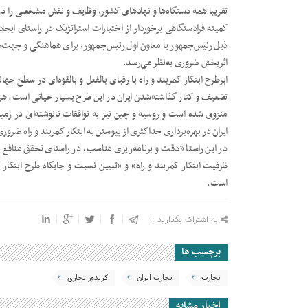
تقریبا همه دستگاه‌ها و نهادهای کشور، وظایف و نقش مشخصی را در پی
کمیته فرادستگاهی برخوردار از اختیارات استراتژیک در راستای ایجاد 
ذیل رئیس‌جمهور یا معاون اول رئیس‌جمهور، برای هماهنگی و جهت‌‌
اثربخش ضروری به‌نظر می‌رسد.
ابرطرح ابتکار کمربند و راه با رقبای بالفعل و بالقوه‌ای در سطح جه
تضعیف و کنار گذاشته‌شدن ایران در این طرح بسیار حیاتی است. هرچن
منزوی شده است و روسیه و چین نیز به توافقات نانوشته‌ای در زمی
ایران در بهره‌برداری حداکثری از پیوستن به ابتکار کمربند و راه ضرو
در این راستا «دقت و برنامه‌ریزی مناسب، در راستای تحقق منافع مل
ظرفیت ابتکار کمربند و راه» و «تبیین نسبت و جایگاه طرح ابتکار کم
است.
به اشتراک بگذارید :
برچسب ها
تجارت
تجارت ایران
کریدور تجاری
اخبار مشابه