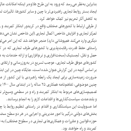
بنابراین به‌نظر می‌رسد که ورود به این طرح علاوه‌بر اینکه امکانات م
ایجاد بستر روابط تجاری راهبردی‌تر با چین و سایر کشورها، تاثیرات تح
به کاهش آثار تحریم نیز کمک خواهد کرد.
از طرفی ارتباط با کشورهای مختلف واقع در کریدور ابتکار کمربند و 
تمرکز تجاری و افزایش شاخص اکمال تجاری (این شاخص نشان می‌دهد ک
دیگری وارد می‌کند همپوشانی دارد) منجر خواهد شد که این امر می‌توا
راستای حفظ قدرت رقابت‌پذیری با کشورهای طرف تجاری که در کریدور 
حمل و نقل، لجستیک (سخت‌افزاری و نرم‌افزاری) و ارائه خدمات به مشتر
کشورهای موفق طرف تجاری، موجب تسریع در به‌روزرسانی و ارتقای 
بر اساس آنچه در این گزارش عنوان شده است، جایگاه چین در این ابتکار
ضرورت زمینه‌سازی برای ایجاد یک رابطه راهبردی با این کشور از مجرا
چنین
تصمیم‌سازی‌های مربوط به ابتکار کمربند و راه و در سطحی وسیع‌تر ن
و بلندمدت سیاست‌گذاری‌ها و اقدامات لازم را به انجام برسانند.
اما مسوولیت این سیاستگذاری و اقدام در راستای تنظیم روابط با
بخش‌های دولتی درگیر با امور مدیریتی و اجرایی در هر دو سطح سخت‌
حوزه قوانین و مقررات و همکاری‌های تجاری در سطوح مختلف) به نوعی
کمربند و راه خواهند بود.