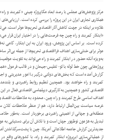
همکاری تجاری ایران در این پروژه را بررسی کرده است. ارزیابی‌های 
علاوه بر اینکه در جهت کاهش آثار اقتصادی تحریم‌ها موثر است، می‌توا
«ابتکار کمربند و راه چین چه فرصت‌‌هایی را در اختیار ایران قرار 
کرده است. بر اساس این پژوهش، ورود ایران به این ابتکار، گامی ن
موثر برای خنثی‌سازی اهداف فرااقتصادی تحریم‌ها از جمله بی‌اثر سا
به‌ویژه آنکه حضور در ابتکار کمربند و راه می‌تواند به تقویت موقعی
پروژه‌هایی چون خط لوله باکو- تفلیس-جیحان و در قالب فرمول «همه ک
گزارش آمده است که بخش‌های دولتی درگیر با امور مدیریتی و اجرایی
کمربند و راه خواهند بود. همچنین تنظیم روابط راهبردی و بلندم
اقتصادی کشور و همچنین به‌کارگیری دیپلماسی اقتصادی فعال در این 
اهداف اساسی طرح کمربند و راه چین، محدود به ملاحظات اقتصادی
عرصه سیاست بین‌الملل ارتباط دارد، هم از منظر ملاحظات کلان
منطقه‌ای و جهانی از اهمیتی راهبردی برخوردار است. به‌طور خلاصه ب
تبدیل به هژمون نوظهور جهان است و با تلاش آن برای دستیابی به موقع
از عملیاتی‌سازی ابرپروژه ابتکار کمربند و راه، با کشورهای واقع د