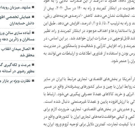
که ارزش آن بالغ بر ۲/ ۸۶میلیارد دلار است. ۶۵ کشور واقع در کریدور BRI، حدود ۳۵‌درصد از این صادرات کالایی را به خود
مشهد، میزبان رویدا
اختصاص می‌دهند. طبیعتا با افزایش تعداد کشورهای دارای شرایط عضویت در ابتکار کمربند و راه به ۱۴۰ در سال ۲۰۲۰، بیش از
۳۵‌درصد از کالاها به کشورهای واقع در کریدور مزبور صادر شده است. تحقیقات نشان می‌دهند کاهش ۱۰درصدی هزینه‌های ریلی،
همایش تخصصی اظهارنا
هوایی و دریایی، صادرات را در کشورهای فعال در کریدور ابتکار کمربند و راه به ترتیب ۲، ۵/ ۵ و ۱/ ۱درصد، افزایش می‌دهد. طبق این
دانش حسابداران
 استانداردها و اهداف موجود در ابتکار کمربند و راه، نظیر
آماده سازی سالن ور
د قابل‌توجهی در صادرات ایران خواهد شد. بر این اساس، در
مسافران و زائرین دهه پا
ربند و راه، افزایش کارآیی و شفافیت و پاسخگویی در مدیریت
اتصال میدان انقلاب به
ودن و استفاده از فناوری اطلاعات و ارتباطات می‌توانند به
محقق شد
مرمت و لکه‌گیری گست
مطهر رضوی در آستانه د
 آمریکا بر بخش‌های اقتصادی- تجاری مرتبط با ایران در سایر
نظارت ویژه بر بازار 
ابط ایران با چین و سایر کشورهای پیشرفته‌تر واقع در مسیر
انرژی و خرید کالاهای عمدتا مصرفی پیگیری می‌شود. ارتباط با
 با ارزش‌افزوده پایین و عمدتا غیرصنعتی دنبال شده است.
ی و مدیریتی در بخش‌های اقتصادی- تجاری، ضرورت لازم برای
کمی و کیفی موافقت‌نامه‌های تجاری ایران با کشورهای واقع در
ا کیفیت تجارت، کمترین دلایل برای توجیه لزوم ورود ایران به