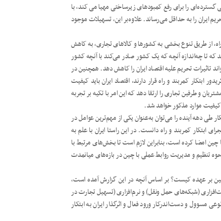
الی گسترده‌ای را برای رفع کمبودهای زیرساختی مهیا می کند، با
ریم ایران را به حداقل می‌رساند. علاوه‌بر این، تسهیلات موجود
راه، از طریق تنوع بخشی به کشورها و کالاهای تجاری، به کاهش
ه تا چه‌اندازه آنچه که یک کشور صادر می‌کند با آنچه کشور
ند تاثیرات تحریم علیه اقتصاد ایران را کاهش دهد. همچنین در
ابتکار کمربند و راه قرار دارند، اقتصاد ایران باید کیفیت
یان و طرفین تجاری را ارتقا دهد که این امر با تکیه بر تجربه
کیفیت موارد مذکور خواهد شد.
 طی دهه آینده را می‌توان به‌عنوان یکی از مهم‌ترین عوامل در
ی ابتکار کمربند و راه دانست. در این راستا ایران با علم به
 موضوعی، تفاهم‌نامه همکاری ۲۵ ساله را در ابتدای سال ۱۴۰۰ با چین امضا کرده است، بنابراین لازم است تا بخش‌های مرتبط با
حوه تنظیم و مدیریت روابط عملی با چین در بازه‌های میانمدت
 چین بر عهده کیست؟ بر اساس آنچه در این گزارش آمده است،
افزاری (شبکه‌های حمل ونقل) و نرم‌افزاری (تسهیل تجارت در
 مسوول و دست‌اندرکار ورود فعال و اثرگذار ایران به ابتکار