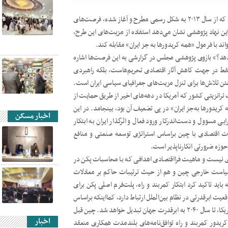
مرکز پژوهش‌های مجلس با رصد ابعاد مگاپروژه چینی «کمربند و راه» که از سال ۲۰۱۳ به شکل رسمی مطرح و آغاز شده، فرصت‌های
این نهاد پژوهشی نشان می‌دهد استفاده از مزیت‌های این طرح،
ند با فرمول «همه کریدورها به جز ایران» مقابله کند.
می‌دهد؟» بازوی پژوهشی مجلس در گزارشی به این فرصت‌ها اشاره
ه‌فقط در جهت کاهش آثار اقتصادی تحریم‌هاست، بلکه راهبردی
ختن تلاش‌ها برای تنزل مزیت‌های جغرافیای سیاسی ایران است.
ت ترانزیتی کشور که آمریکا در دهه‌های اخیر از طریق حمایت از
ریدورها به‌جز ایران» در پی تضعیف آن بود، بینجامد. در این
اخبار مسکن
 مسوول و دست‌اندرکار ورود فعال و اثرگذار ایران به ابتکار
دت اقتصادی با چین براساس استراتژی توسعه صنعتی و منافع
حوزه ضرورتی انکارناپذیر است.
 نیست و ماهیت فرااقتصادی اهدافی که با محاسبات پکن در
 سیاست خارجی چین و هم از حیث ترتیبات حاکم بر معادلات
اید تاکید کرد ابتکار کمربند و راه، پلت‌فرم اصلی پکن برای
یت ابرقدرتی در نظام بین‌الملل ارتباط دارد، کمااینکه براساس
جدیدترین گزارش جامعه اطلاعاتی آمریکا، چین با پشت‌سرگذاشتن آمریکا، تا سال ۲۰۴۰ به ابرقدرت جهان تبدیل خواهد شد. چین قبل
اخبار
ر کریدور کمربند و راه توافق‌نامه‌های بلندمدت همکاری منعقد